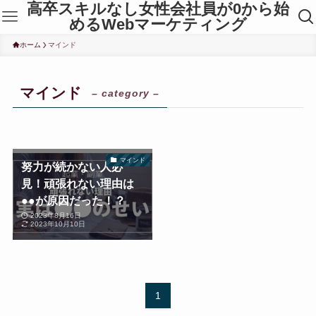
高卒スキルなし女性会社員が0から始
めるWebマーケティング
ホーム
マインド
マインド
– category –
マインド
努力が続かない人必
見！頑張れない理由は
●●が原因だった！？
2023年8月16日
2023年10月10日
1