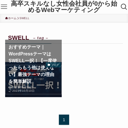
高卒スキルなし女性会社員が0から始
めるWebマーケティング
ホーム
SWELL
SWELL
– tag –
おすすめテーマ｜
WordPressテーマは
SWELL一択！【一度使
ブログ
ったらもう他は使えな
い】最強テーマの理由
を簡単解説
2023年9月29日
2023年10月10日
1