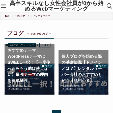
高卒スキルなし女性会社員が0から始
めるWebマーケティング
ホーム
Webマーケティング
ブログ
ブログ
– category –
Webマーケティング
ブログ
おすすめテーマ｜
WordPressテーマは
個人ブログを始める際
SWELL一択！【一度使
の基礎知識【ドメイン
ブログ
ブログ
ったらもう他は使えな
とは？】レンタルサー
い】最強テーマの理由
バー会社のおすすめも
を簡単解説
紹介【脱初心者】
2023年9月29日
2023年9月19日
2023年10月10日
2023年10月10日