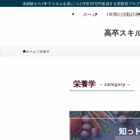
未経験から1年でスキルを身につけ月収30万円達成する実践型ブログ
ホーム
1年間の活動計画
高卒スキ
ホーム
栄養学
栄養学
– category –